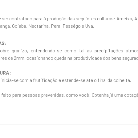
 ser contratado para à produção das seguintes culturas: Ameixa, A
anga, Goiaba, Nectarina, Pera, Pessêgo e Uva.
AS:
cobre granizo, entendendo-se como tal as precipitações atmo
iores de 2mm, ocasionando queda na produtividade dos bens segura
TURA:
inicia-se com a frutificação e estende-se até o final da colheita.
 feito para pessoas prevenidas, como você! Obtenha já uma cotaç